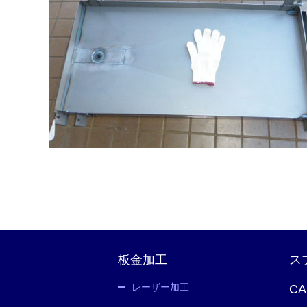
板金加工
ス
レーザー加工
C